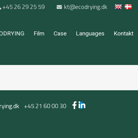
+45 26 29 25 59
kt@ecodrying.dk
ODRYING
Film
Case
Languages
Kontakt
ying.dk
+45 21 60 00 30