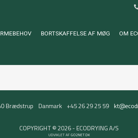
ARMEBEHOV
BORTSKAFFELSE AF MØG
OM EC
0 Brædstrup
Danmark
+45 26 29 25 59
kt@ecodr
COPYRIGHT © 2026 - ECODRYING A/S
UDVIKLET AF
GO2NET.DK