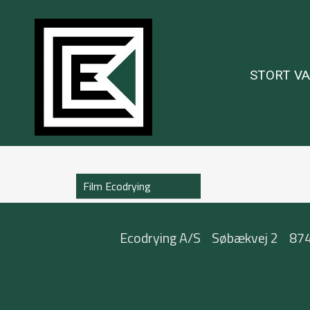
STORT V
Film Ecodrying
Ecodrying A/S
Søbækvej 2
874